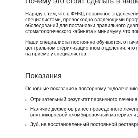
Почему это стоит сделать в наш
И
Инфекционные болезни
Отоне
Наряду с тем, что в ФНКЦ первичное эндолече
К
Кардиология
Оторин
специалистами, превосходно владеющими прогр
Кардиоонкология
Офтал
обследований для постановки правильного диаг
стоматологического кабинета к минимуму, что п
Кардиохирургия
П
Патоло
Кистевая хирургия
Пласти
Наши специалисты постоянно обучаются, оттачив
центральном стерилизационном отделении, что 
Клиника абдоминальной хирургии
Подол
на приёме у специалистов.
Клиника лечения боли
Психи
Клиника сахарного диабета
Психо
Показания
Колопроктология
Пульм
Косметология
Р
Радио
Основные показания к повторному эндолечению 
М
Маммология
Ревмат
Отрицательный результат первичного лечения
Мануальная терапия
Регене
Наличие дефектов ранее проведенного лечен
Рефле
внутрикорневой пломбировочный материал и д
Зуб, не восстановленный постоянной реставр