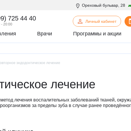
Ореховый бульвар, 28
99) 725 44 40
Личный кабинет
 - 20:00
вления
Врачи
Программы и акции
нская психология
С
Сосудистая хирургия
логия
Стоматология
офтальмология
овторное эндодонтическое лечение
Т
Терапия
урология
Торакальная хирургия
хирургия
Травматология и ортопедия
тическое лечение
логия
У
Урология
некология
Ф
Физиотерапия
- метод лечения воспалительных заболеваний тканей, окруж
огия
Флебология
роорганизмов за пределы зуба в случае ранее проведённог
рургия
Х
Химиотерапевтическое отделен
онтия
Хирургия
патия
Хирургия печени