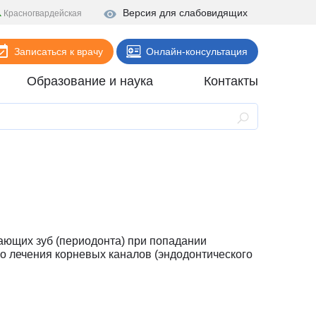
Версия для слабовидящих
Красногвардейская
Записаться к врачу
Онлайн-консультация
Образование и наука
Контакты
Анализы
Поликлиника
Диагностика
Стационар
Реабилитация
ающих зуб (периодонта) при попадании
Стоматология
о лечения корневых каналов (эндодонтического
ие
Скорая помощь
Онлайн-услуги