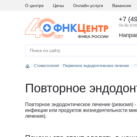
О центре
Цены
Онлайн-услуги
Вакансии
+7 (4
Пн-Вс 8:00
Напра
А
Абдоминальная хирургия
М
Медици
Аллергология и иммунология
Н
Невро
Стоматология
Андрология
Первичное эндодонтическое лечение
Нейро
П
Аритмология
Нейро
Б
Бариатрическая хирургия
Нейро
Повторное эндодон
Г
Гастроэнтерология
Нефро
Гематология
О
Онкоги
Повторное эндодонтическое лечение (ревизия) 
Гинекология
Онкол
инфекции или продуктов жизнедеятельности мик
лечения).
Гинекология - эндокринология
Онкохи
Д
Дерматовенерология
Ортод
Диетология
Остео