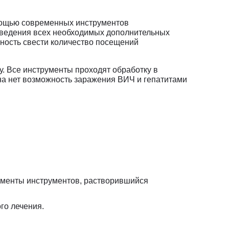
Клиника Check-up
омощью современных инструментов
Центр профессиональной
оведения всех необходимых дополнительных
патологии
ность свести количество посещений
у. Все инструменты проходят обработку в
на нет возможность заражения ВИЧ и гепатитами
гменты инструментов, растворившийся
ого лечения
.