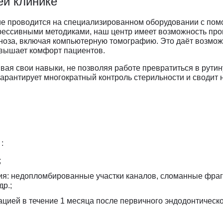
ей клинике
врология
Ц
Центр восстановления и
превентивной медицины
ние проводится на специализированном оборудовании с п
оларингология (ЛОР)
ессивными методиками, наш центр имеет возможность пр
Центр снижения веса
ьмология
ноза, включая компьютерную томографию. Это даёт возмож
Центр спасения конечностей
овышает комфорт пациентов.
гии головы и шеи
Центр хирургии грыж
ческая хирургия
ая свои навыки, не позволяя работе превратиться в рутин
Ч
Челюстно-лицевая хирургия
гарантирует многократный контроль стерильности и сводит 
огия
Э
Эндокринная хирургия
атрия
Эндокринология
терапия
Эндокринология-диетология
онология
Эндоскопия
логия
:
Эстетическая гинекология
ология
;
ративная медицина
ия: недопломбированные участки каналов, сломанные фра
ксотерапия
р.;
ацией в течение 1 месяца после первичного эндодонтическ