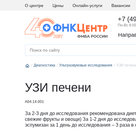
О центре
Цены
Онлайн-услуги
Вакансии
+7 (4
Пн-Вс 8:00
Напра
А
Абдоминальная хирургия
М
Медици
Аллергология и иммунология
Н
Невро
Диагностика
Андрология
Ультразвуковые исследования
УЗИ печен
Нейро
Аритмология
Нейро
Б
Бариатрическая хирургия
Нейро
УЗИ печени
Г
Гастроэнтерология
Нефро
Гематология
О
Онкоги
А04.14.001
Гинекология
Онкол
За 2-3 дня до исследования рекомендована дие
Гинекология - эндокринология
Онкохи
свежие фрукты и овощи) За 1-2 дня до исследов
эспумизан за 1 день до исследования – 3 раза в 
Д
Дерматовенерология
Ортод
Диетология
Остео