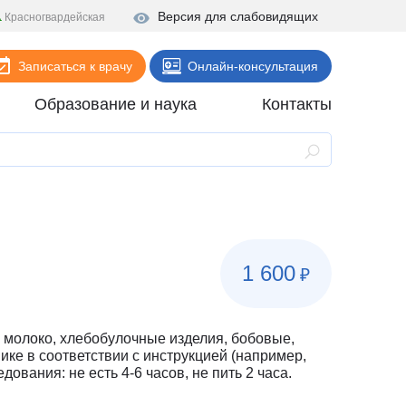
Версия для слабовидящих
Красногвардейская
Записаться к врачу
Онлайн-консультация
Образование и наука
Контакты
Анализы
Поликлиника
Диагностика
Стационар
1 600
₽
Реабилитация
Стоматология
 молоко, хлебобулочные изделия, бобовые,
ие
Скорая помощь
ке в соответствии с инструкцией (например,
ования: не есть 4-6 часов, не пить 2 часа.
Онлайн-услуги