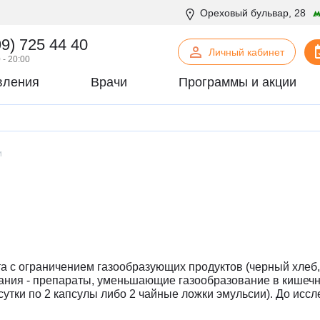
Ореховый бульвар, 28
99) 725 44 40
Личный кабинет
 - 20:00
вления
Врачи
Программы и акции
нская психология
С
Сосудистая хирургия
логия
Стоматология
и
офтальмология
Т
Терапия
урология
Торакальная хирургия
хирургия
Травматология и ортопедия
логия
У
Урология
некология
Ф
Физиотерапия
огия
Флебология
та с ограничением газообразующих продуктов (черный хлеб,
рургия
Х
Химиотерапевтическое отделен
ания - препараты, уменьшающие газообразование в кишечни
сутки по 2 капсулы либо 2 чайные ложки эмульсии). До исслед
онтия
Хирургия
патия
Хирургия печени