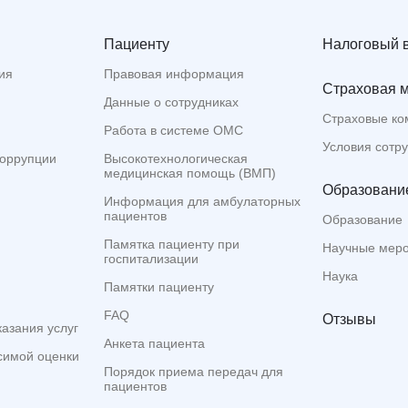
Пациенту
Налоговый 
ия
Правовая информация
Страховая 
Данные о сотрудниках
Страховые ко
Работа в системе ОМС
Условия сотр
коррупции
Высокотехнологическая
медицинская помощь (ВМП)
Образование
Информация для амбулаторных
пациентов
Образование
Памятка пациенту при
Научные мер
госпитализации
Наука
Памятки пациенту
FAQ
Отзывы
казания услуг
Анкета пациента
симой оценки
Порядок приема передач для
пациентов