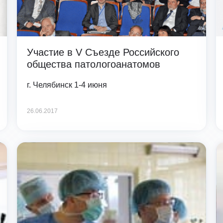
врология
Ц
Центр восстановления и
превентивной медицины
оларингология (ЛОР)
Центр снижения веса
ьмология
Центр спасения конечностей
Участие в V Съезде Российского
гии головы и шеи
Центр хирургии грыж
общества патологоанатомов
ческая хирургия
Ч
Челюстно-лицевая хирургия
огия
г. Челябинск 1-4 июня
Э
Эндокринная хирургия
атрия
Эндокринология
терапия
26.06.2017
Эндокринология-диетология
онология
Эндоскопия
логия
Эстетическая гинекология
ология
ративная медицина
ксотерапия