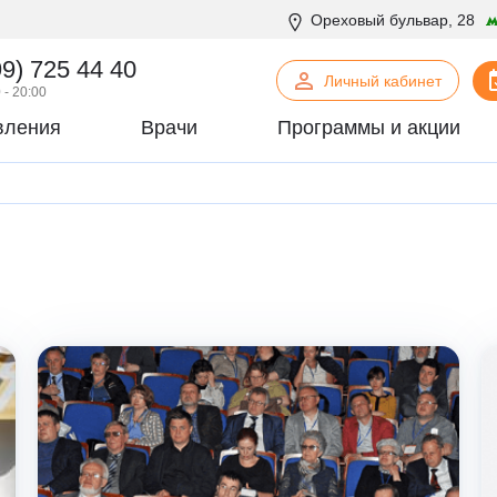
Ореховый бульвар, 28
99) 725 44 40
Личный кабинет
 - 20:00
вления
Врачи
Программы и акции
нская психология
С
Сосудистая хирургия
логия
Стоматология
офтальмология
Т
Терапия
урология
Торакальная хирургия
хирургия
Травматология и ортопедия
логия
У
Урология
некология
Ф
Физиотерапия
огия
Флебология
рургия
Х
Химиотерапевтическое отделен
онтия
Хирургия
патия
Хирургия печени