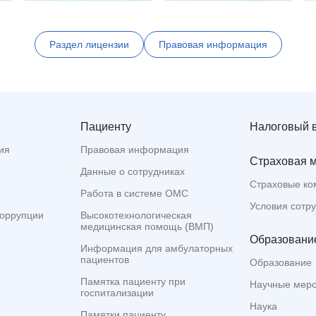
Раздел лицензии
Правовая информация
Пациенту
Налоговый 
ия
Правовая информация
Страховая 
Данные о сотрудниках
Страховые ко
Работа в системе ОМС
Условия сотр
коррупции
Высокотехнологическая
медицинская помощь (ВМП)
Образование
Информация для амбулаторных
пациентов
Образование
Памятка пациенту при
Научные мер
госпитализации
Наука
Памятки пациенту