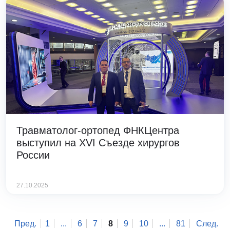
Травматолог-ортопед ФНКЦентра
выступил на XVI Съезде хирургов
России
27.10.2025
Пред.
1
...
6
7
8
9
10
...
81
След.