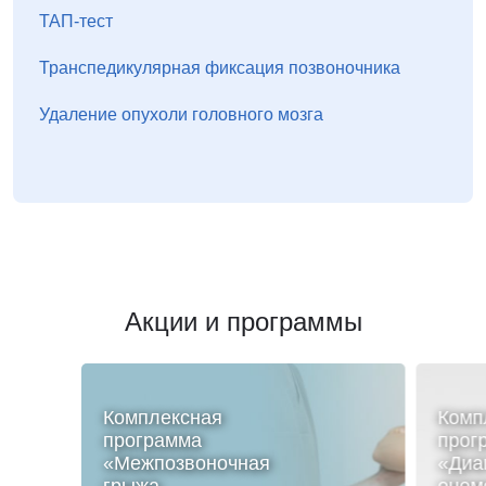
ТАП-тест
Транспедикулярная фиксация позвоночника
Удаление опухоли головного мозга
Акции и программы
Комплексная
Комп
программа
прог
«Межпозвоночная
«Диа