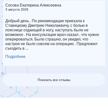
Сосова Екатерина Алексеевна
Д
3 августа 2026
3
Добрый день . По рекомендации приехала к
С
ом
Ставицкому Дмитрию Николаевичу, с болью в
р
пояснице отдающей в ногу, наступать было не
т
возможно . На консультации врач сказал , что нужно
п
оперироваться. Было страшно, он увидел, что
а
настроя не было совсем на операцию . Предложил
п
съездить в ...
П
Подробнее
Показать все отзывы