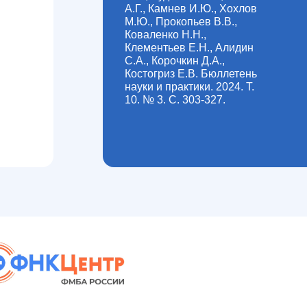
А.Г., Камнев И.Ю., Хохлов
М.Ю., Прокопьев В.В.,
Коваленко Н.Н.,
Клементьев Е.Н., Алидин
С.А., Корочкин Д.А.,
Костогриз Е.В. Бюллетень
науки и практики. 2024. Т.
10. № 3. С. 303-327.