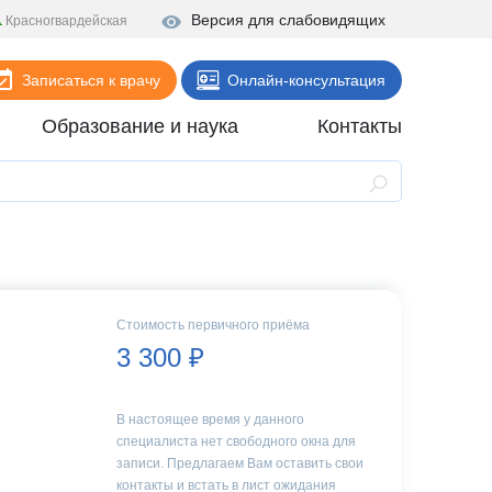
Версия для слабовидящих
Красногвардейская
Записаться к врачу
Онлайн-консультация
Образование и наука
Контакты
Анализы
Поликлиника
Диагностика
Стационар
Стоимость первичного приёма
Реабилитация
3 300 ₽
Стоматология
В настоящее время у данного
ие
Скорая помощь
специалиста нет свободного окна для
Онлайн-услуги
записи. Предлагаем Вам оставить свои
контакты и встать в лист ожидания