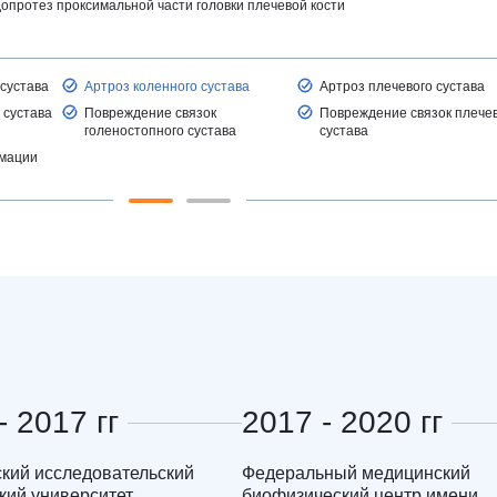
протез проксимальной части головки плечевой кости
врология
Ц
Центр восстановления и
превентивной медицины
оларингология (ЛОР)
Центр снижения веса
ьмология
 сустава
Артроз коленного сустава
Артроз плечевого сустава
Центр спасения конечностей
 сустава
Повреждение связок
Повреждение связок плече
гии головы и шеи
голеностопного сустава
сустава
Центр хирургии грыж
ческая хирургия
мации
Ч
Челюстно-лицевая хирургия
огия
Э
Эндокринная хирургия
атрия
Эндокринология
терапия
Эндокринология-диетология
онология
Эндоскопия
логия
Эстетическая гинекология
ология
ративная медицина
ксотерапия
- 2017 гг
2017 - 2020 гг
кий исследовательский
Федеральный медицинский
кий университет
биофизический центр имени