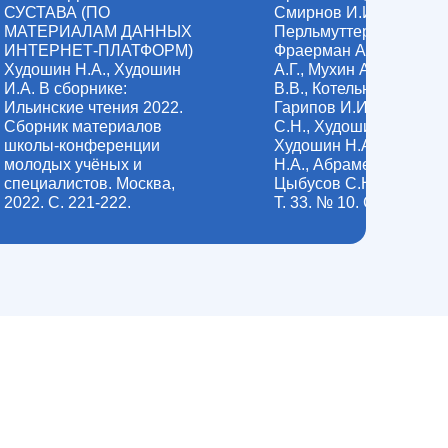
СУСТАВА (ПО
Смирнов И.И., Ежов И.
МАТЕРИАЛАМ ДАННЫХ
Перльмуттер О.А.,
ИНТЕРНЕТ-ПЛАТФОРМ)
Фраерман А.П., Сосни
Худошин Н.А., Худошин
А.Г., Мухин А.С., Хинов
И.А. В сборнике:
В.В., Котельников А.О.,
Ильинские чтения 2022.
Гарипов И.И., Пардаев
Сборник материалов
С.Н., Худошин А.Ю.,
школы-конференции
Худошин Н.А., Аладыш
молодых учёных и
Н.А., Абраменков А.Н.,
специалистов. Москва,
Цыбусов С.Н. Врач. 20
2022. С. 221-222.
Т. 33. № 10. С. 15-23.