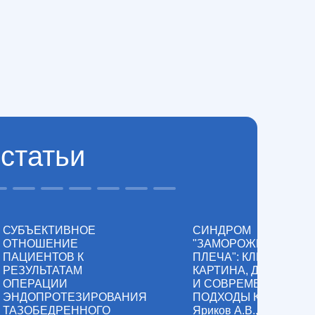
статьи
2024 г - по н.в.
СУБЪЕКТИВНОЕ
СИНДРОМ
ОТНОШЕНИЕ
"ЗАМОРОЖЕННОГО
ПАЦИЕНТОВ К
ПЛЕЧА": КЛИНИЧЕСК
ФНКЦ ФМБА России
РЕЗУЛЬТАТАМ
КАРТИНА, ДИАГНОСТ
ОПЕРАЦИИ
И СОВРЕМЕННЫЕ
ЭНДОПРОТЕЗИРОВАНИЯ
ПОДХОДЫ К ЛЕЧЕНИ
ТАЗОБЕДРЕННОГО
Яриков А.В., Лобанов И