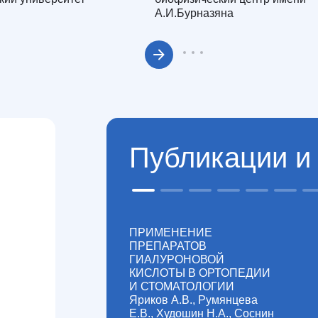
А.И.Бурназяна
Публикации и 
2017 - 2024 гг
ПРИМЕНЕНИЕ
ПРЕПАРАТОВ
ГИАЛУРОНОВОЙ
ФБУЗ ПОМЦ ФМБА России КБ№ 4
КИСЛОТЫ В ОРТОПЕДИИ
И СТОМАТОЛОГИИ
Яриков А.В., Румянцева
Е.В., Худошин Н.А., Соснин