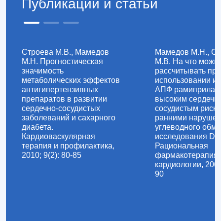
Публикации и статьи
Строева М.В., Мамедов
Мамедов М.Н., С
М.Н. Прогностическая
М.В. На что можн
значимость
рассчитывать при
метаболических эффектов
использовании и
антигипертензивных
АПФ рамиприла у
препаратов в развитии
высоким сердечн
сердечно-сосудистых
сосудистым риско
заболеваний и сахарного
ранними наруше
диабета.
углеводного обме
Кардиоваскулярная
исследования D
терапия и профилактика,
Рациональная
2010; 9(2): 80-85
фармакотерапия 
кардиологии, 2008
90