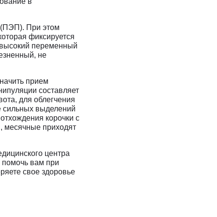
дование в
 (ПЭП). При этом
которая фиксируется
я высокий переменный
лезненный, не
начить прием
нипуляции составляет
ота, для облегчения
е сильных выделений
 отхождения корочки с
я, месячные приходят
дицинского центра
 помочь вам при
ряете свое здоровье