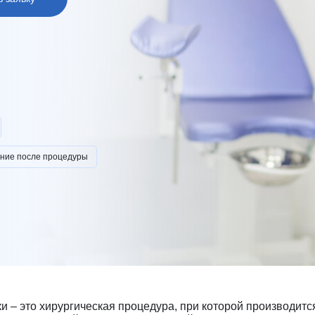
врология
Ц
Центр восстановления и
превентивной медицины
оларингология (ЛОР)
Центр снижения веса
ьмология
Центр спасения конечностей
гии головы и шеи
Центр хирургии грыж
ческая хирургия
Ч
Челюстно-лицевая хирургия
огия
Э
Эндокринная хирургия
атрия
Эндокринология
терапия
ние после процедуры
Эндокринология-диетология
онология
Эндоскопия
логия
Эстетическая гинекология
ология
ративная медицина
ксотерапия
и – это хирургическая процедура, при которой производитс