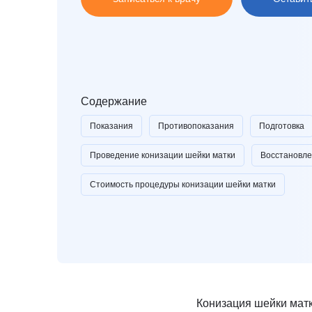
И
Инфекционные болезни
Отоне
К
Кардиология
Оторин
Кардиоонкология
Офтал
Кардиохирургия
П
Патоло
Кистевая хирургия
Пласти
Содержание
Клиника абдоминальной хирургии
Подол
Показания
Противопоказания
Подготовка
Клиника лечения боли
Психи
Клиника сахарного диабета
Психо
Проведение конизации шейки матки
Восстановле
Колопроктология
Пульм
Стоимость процедуры конизации шейки матки
Косметология
Р
Радио
М
Маммология
Ревмат
Мануальная терапия
Регене
Рефле
Конизация шейки матк