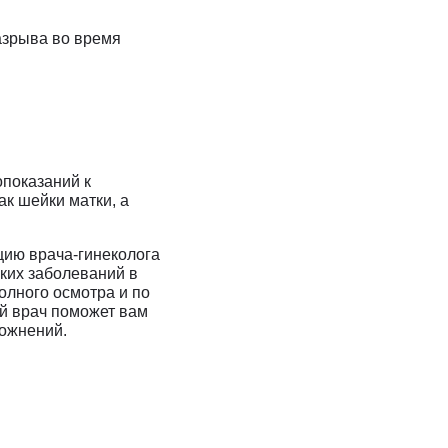
азрыва во время
опоказаний к
к шейки матки, а
цию врача-гинеколога
ких заболеваний в
олного осмотра и по
ий врач поможет вам
ложнений.