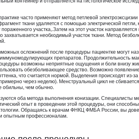
ьный контейнер и отправляется на гистологическое иссле
 практике часто применяют метод петлевой электроэксцизии
рагмент ткани удаляется с помощью электрической петли, 
т пораженного участка,.Затем на этот участок направляетс
его захватывается необходимый участок ткани. Метод безбо
ий.
зможных осложнений после процедуры пациентке могут наз
 иммуномодулирующих препаратов. Продолжительность ма
роцедуры возможны неприятные ощущения и боли внизу жив
ользовать обезболивающее средство. Возможно появлени
оттенка, что считается нормой. Выделения происходят из-за
(примерно через неделю). Менструальный цикл не сбиваетс
е обильны, чем обычно.
уются оба метода выполнения конизации. Специалисты ме
ический опыт в проведении этой процедуры, они способны
тологии. Обращаясь к врачам ФНКЦ ФМБА России, вы дове
и опытным профессионалам.
ение после процедуры