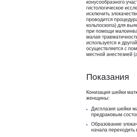
конусообразного учас
гистологическое иссл
исключить злокачест
проводится процедур
кольпоскопа) для выя
при помощи малоинва
малая травматичность
используется и другой
осуществляется с по
местной анестезией (а
Показания
Конизация шейки мат
женщины:
Дисплазия шейки ма
предраковым состо
Образование злокач
начала переходить в