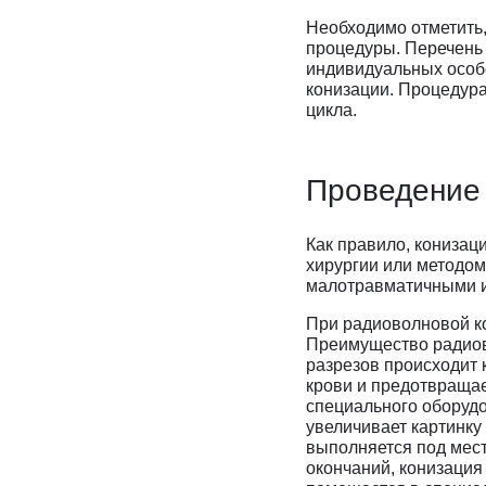
Необходимо отметить,
процедуры. Перечень
индивидуальных особ
конизации. Процедура
цикла.
Проведение 
Как правило, конизац
хирургии или методом
малотравматичными и 
При радиоволновой ко
Преимущество радиов
разрезов происходит 
крови и предотвраща
специального оборуд
увеличивает картинку 
выполняется под мест
окончаний, конизаци