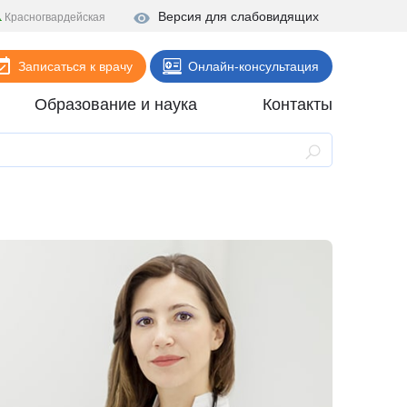
Версия для слабовидящих
Красногвардейская
Записаться к врачу
Онлайн-консультация
Образование и наука
Контакты
Анализы
Поликлиника
Диагностика
Стационар
Реабилитация
Стоматология
ие
Скорая помощь
Онлайн-услуги