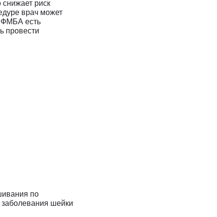
 снижает риск
едуре врач может
Ц ФМБА есть
ь провести
шивания по
 заболевания шейки