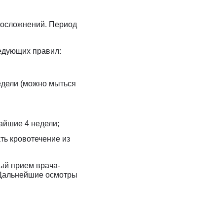
х осложнений. Период
едующих правил:
едели (можно мыться
айшие 4 недели;
ть кровотечение из
ый прием врача-
 Дальнейшие осмотры