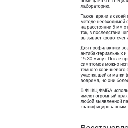
помещается в специал
лабораторию.
Также, врачи в своей
методе необходимой ф
на расстоянии 5 мм о
ток, в последствии ч
вызывает кровотечен
Для профилактики во
антибактериальных и
15-30 минут. После п
симптомов можно исп
темного коричневого 
участка шейки матки 
вовремя, но они боле
В ФНКЦ ФМБА использ
имеют огромный практ
любой выявленной па
квалифицированным 
Восстановл