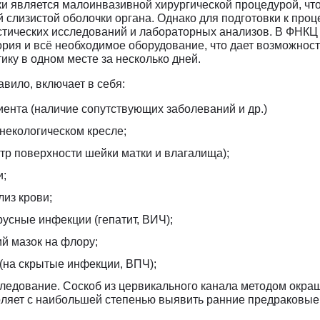
и является малоинвазивной хирургической процедурой, что
 слизистой оболочки органа. Однако для подготовки к проц
остических исследований и лабораторных анализов. В ФНК
рия и всё необходимое оборудование, что дает возможност
ику в одном месте за несколько дней.
авило, включает в себя:
ента (наличие сопутствующих заболеваний и др.)
некологическом кресле;
тр поверхности шейки матки и влагалища);
и;
из крови;
русные инфекции (гепатит, ВИЧ);
й мазок на флору;
(на скрытые инфекции, ВПЧ);
ледование. Соскоб из цервикального канала методом окра
оляет с наибольшей степенью выявить ранние предраковые