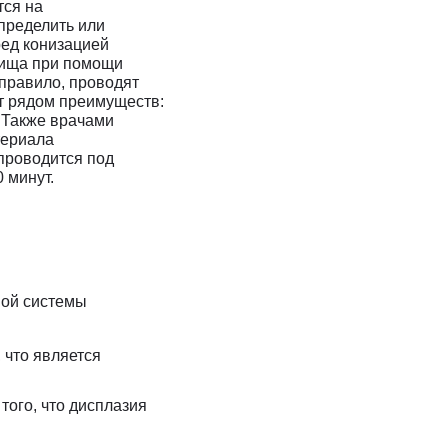
тся на
пределить или
ед конизацией
лища при помощи
 правило, проводят
т рядом преимуществ:
 Также врачами
териала
проводится под
 минут.
ной системы
 что является
того, что дисплазия