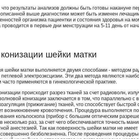
 что результаты анализов должны быть готовы накануне п
 описанной выше диагностики может быть изменен лечащим
енностей организма пациентки и состояния здоровья на м
 проводится в первые дни менструации на 5-11 день от на
конизации шейки матки
ия шейки матки выполняется двумя способами - методом р
 петлевой электроэксцизии. Эти два метода являются наи
часто применяются в гинекологической практике.
низации происходит разрез тканей за счет радиоволн, изл
олновой конизации заключается в том, что параллельно с
коагуляция (прижигание) тканей, что способствует быстрой
ет возникновение кровотечения. Процедура выполняется п
ования кольпоскопа (прибор с большим оптическим разреш
в несколько раз, за счет чего обеспечивается точность ман
ной анестезией. Так как поверхность шейки матки не имеет
я совершенно безболезненна. После проведения процедуры