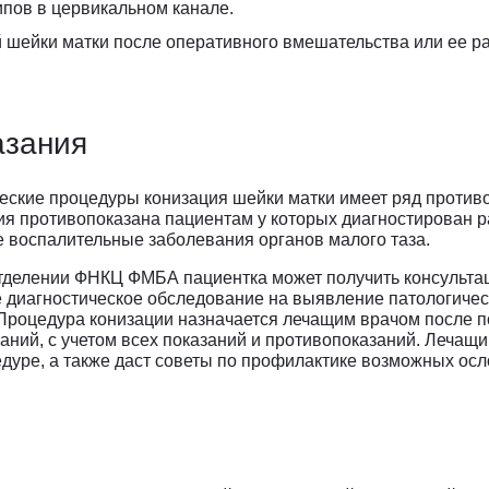
ипов в цервикальном канале.
 шейки матки после оперативного вмешательства или ее р
азания
ческие процедуры конизация шейки матки имеет ряд против
я противопоказана пациентам у которых диагностирован ра
 воспалительные заболевания органов малого таза.
отделении ФНКЦ ФМБА пациентка может получить консульта
 диагностическое обследование на выявление патологичес
Процедура конизации назначается лечащим врачом после п
аний, с учетом всех показаний и противопоказаний. Лечащ
едуре, а также даст советы по профилактике возможных ос