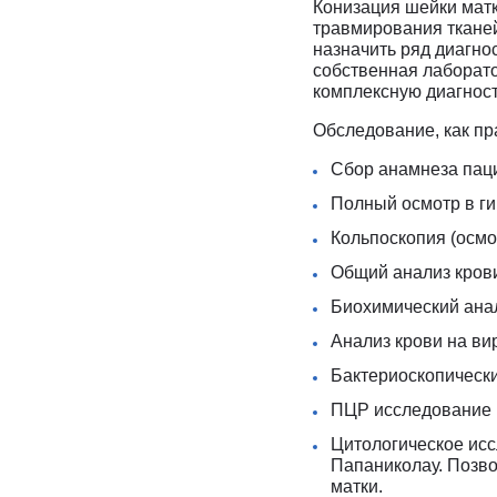
Конизация шейки матк
травмирования тканей
назначить ряд диагн
собственная лаборато
комплексную диагност
Обследование, как пр
Сбор анамнеза паци
Полный осмотр в ги
Кольпоскопия (осмо
Общий анализ кров
Биохимический анал
Анализ крови на ви
Бактериоскопически
ПЦР исследование 
Цитологическое исс
Папаниколау. Позв
матки.