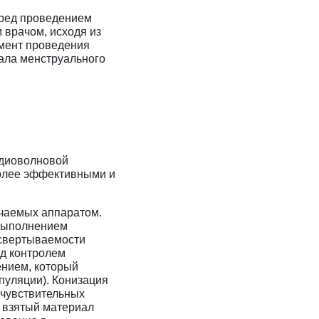
еред проведением
 врачом, исходя из
омент проведения
чала менструального
адиоволновой
более эффективными и
учаемых аппаратом.
 выполнением
 свертываемости
од контролем
ением, который
ипуляции). Конизация
 чувствительных
 взятый материал