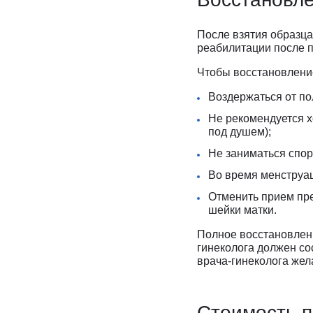
После взятия образца
реабилитации после п
Чтобы восстановлени
Воздержаться от по
Не рекомендуется х
под душем);
Не заниматься спор
Во время менструац
Отменить прием пре
шейки матки.
Полное восстановлени
гинеколога должен со
врача-гинеколога жел
Стоимость п