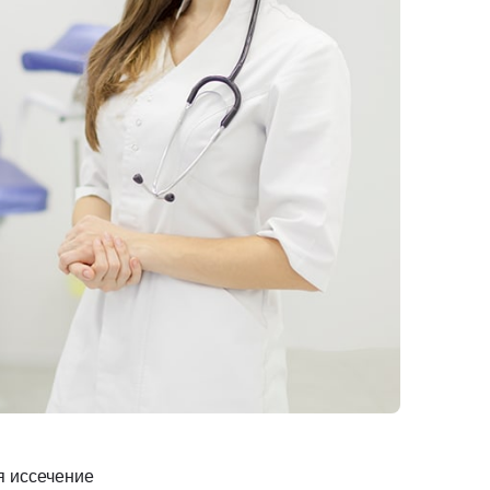
Клиника Check-up
Центр профессиональной
патологии
я иссечение