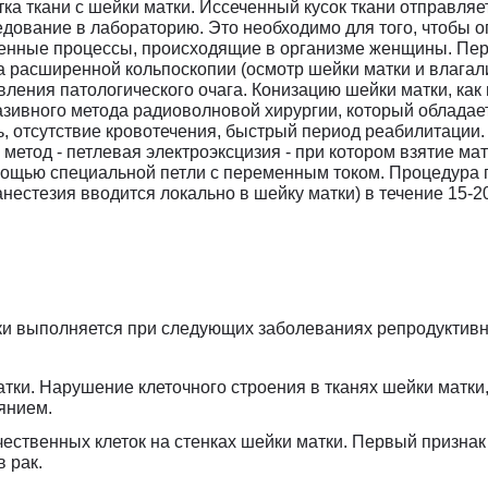
тка ткани с шейки матки. Иссеченный кусок ткани отправляе
едование в лабораторию. Это необходимо для того, чтобы о
венные процессы, происходящие в организме женщины. Пер
а расширенной кольпоскопии (осмотр шейки матки и влага
вления патологического очага. Конизацию шейки матки, как
зивного метода радиоволновой хирургии, который обладае
, отсутствие кровотечения, быстрый период реабилитации.
 метод - петлевая электроэксцизия - при котором взятие ма
мощью специальной петли с переменным током. Процедура 
нестезия вводится локально в шейку матки) в течение 15-20
ки выполняется при следующих заболеваниях репродуктив
тки. Нарушение клеточного строения в тканях шейки матки,
янием.
ественных клеток на стенках шейки матки. Первый признак 
 рак.