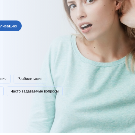
врология
Ц
Центр восстановления и
превентивной медицины
оларингология (ЛОР)
Центр снижения веса
ьмология
ализацию
Центр спасения конечностей
гии головы и шеи
Центр хирургии грыж
ческая хирургия
Ч
Челюстно-лицевая хирургия
огия
Э
Эндокринная хирургия
атрия
Эндокринология
терапия
Эндокринология-диетология
онология
Эндоскопия
ение
Реабилитация
логия
Эстетическая гинекология
ология
Часто задаваемые вопросы
ративная медицина
ксотерапия