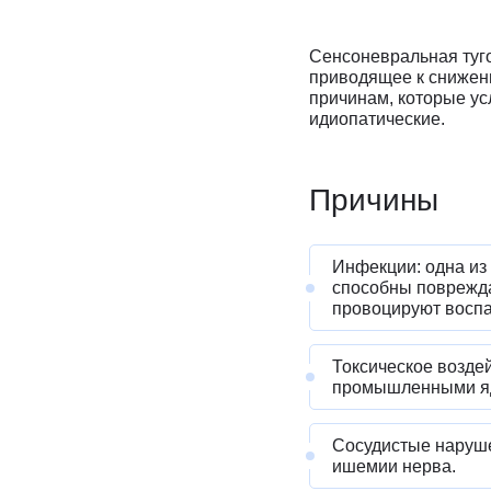
Сенсоневральная туго
приводящее к снижен
причинам, которые ус
идиопатические.
Причины
Инфекции: одна из 
способны поврежда
провоцируют воспа
Токсическое воздей
промышленными яда
Сосудистые наруше
ишемии нерва.