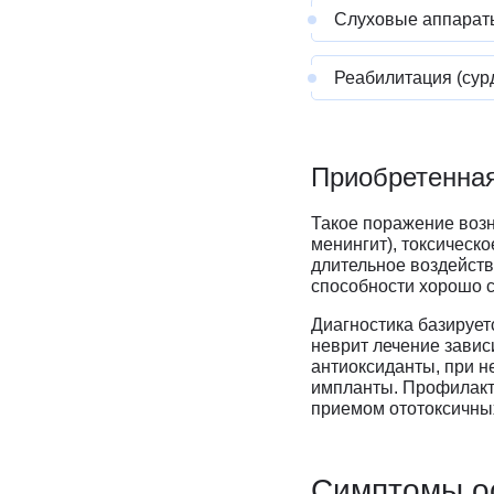
Слуховые аппарат
Реабилитация (сурд
Приобретенная
Такое поражение возн
менингит), токсическо
длительное воздейст
способности хорошо 
Диагностика базирует
неврит лечение завис
антиоксиданты, при 
импланты. Профилакти
приемом ототоксичны
Симптомы о