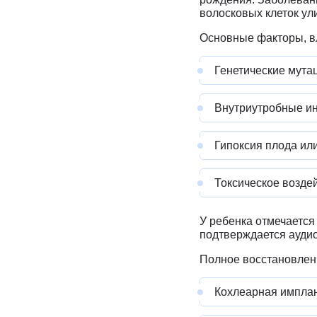
волосковых клеток ул
Основные факторы, в
Генетические мута
Внутриутробные ин
Гипоксия плода ил
Токсическое возде
У ребенка отмечается 
подтверждается аудио
Полное восстановлен
Кохлеарная имплант