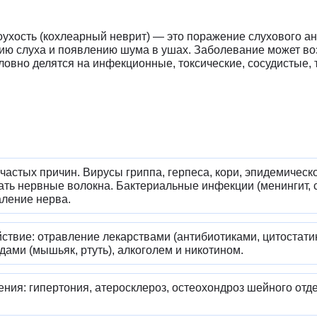
ухость (кохлеарный неврит) — это поражение слухового ан
ию слуха и появлению шума в ушах. Заболевание может во
ловно делятся на инфекционные, токсические, сосудистые, 
частых причин. Вирусы гриппа, герпеса, кори, эпидемическ
ть нервные волокна. Бактериальные инфекции (менингит, 
ление нерва.
ствие: отравление лекарствами (антибиотиками, цитостати
ми (мышьяк, ртуть), алкоголем и никотином.
ния: гипертония, атеросклероз, остеохондроз шейного отде