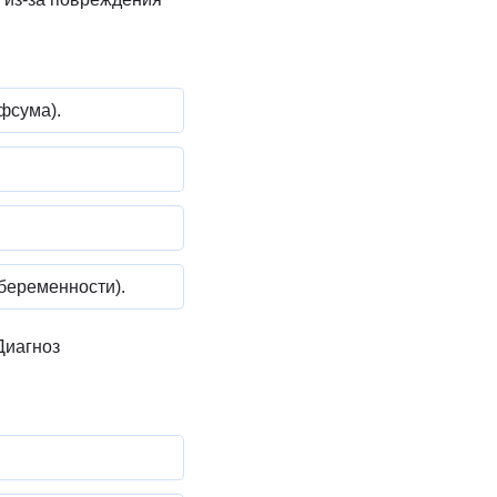
фсума).
беременности).
Диагноз