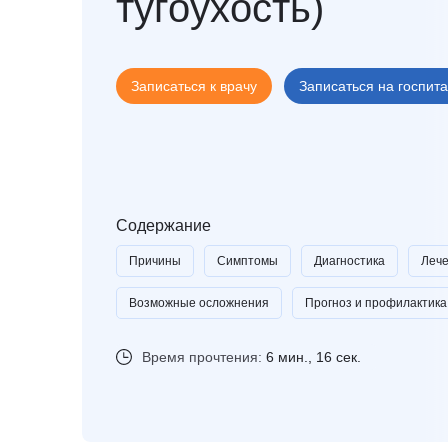
тугоухость)
И
Инфекционные болезни
Отоне
К
Кардиология
Оторин
Кардиоонкология
Офтал
Записаться к врачу
Записаться на госпит
Кардиохирургия
П
Патоло
Кистевая хирургия
Пласти
Клиника абдоминальной хирургии
Подол
Клиника лечения боли
Психи
Клиника сахарного диабета
Психо
Содержание
Колопроктология
Пульм
Причины
Симптомы
Диагностика
Леч
Косметология
Р
Радио
М
Маммология
Ревмат
Возможные осложнения
Прогноз и профилактика
Мануальная терапия
Регене
Рефле
Время прочтения:
6 мин., 16 сек.