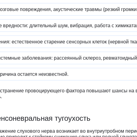
озговые повреждения, акустические травмы (резкий громкий
вредности: длительный шум, вибрация, работа с химиката
ия: естественное старение сенсорных клеток (нервной тка
стемные заболевания: рассеянный склероз, ревматоидный 
причина остается неизвестной.
 устранение провоцирующего фактора повышают шансы на 
.
нсоневральная тугоухость
жение слухового нерва возникает во внутриутробном пери
е приводит к стойкому снижению слуха или полной глухоте