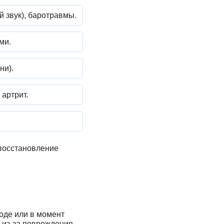
 звук), баротравмы.
ми.
ни).
артрит.
восстановление
оде или в момент
 из-за повреждения