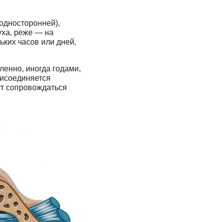
односторонней),
уха, реже — на
ьких часов или дней,
енно, иногда годами,
рисоединяется
ут сопровождаться