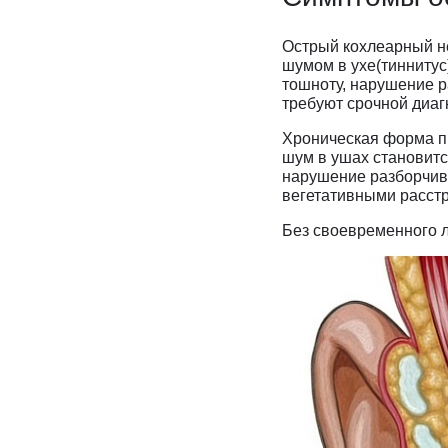
Острый кохлеарный не
шумом в ухе(тиннитус
тошноту, нарушение р
требуют срочной диа
Хроническая форма пр
шум в ушах становитс
нарушение разборчив
вегетативными расстр
Без своевременного л