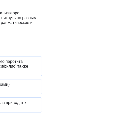
ализатора,
зникнуть по разным
травматические и
ого паротита
сифилис) также
ками),
ла приводят к