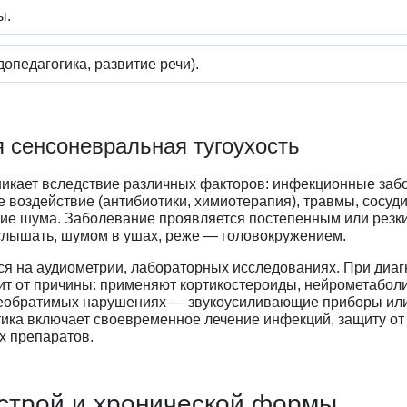
ы.
опедагогика, развитие речи).
 сенсоневральная тугоухость
икает вследствие различных факторов: инфекционные забол
е воздействие (антибиотики, химиотерапия), травмы, сосуд
вие шума. Заболевание проявляется постепенным или рез
слышать, шумом в ушах, реже — головокружением.
ся на аудиометрии, лабораторных исследованиях. При диа
ит от причины: применяют кортикостероиды, нейрометабол
необратимых нарушениях — звукоусиливающие приборы ил
ка включает своевременное лечение инфекций, защиту от 
х препаратов.
строй и хронической формы