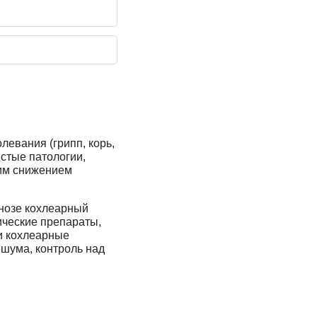
евания (грипп, корь,
истые патологии,
ким снижением
гнозе кохлеарный
ические препараты,
и кохлеарные
шума, контроль над