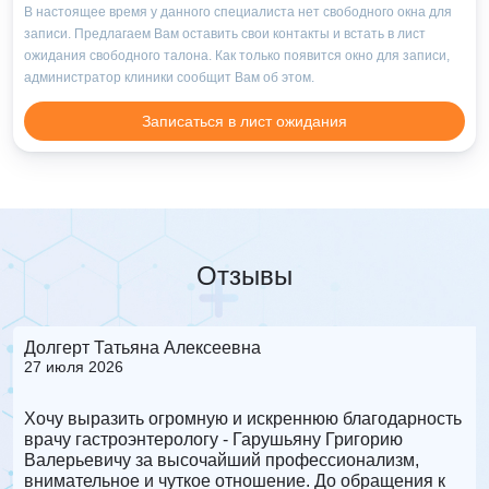
В настоящее время у данного специалиста нет свободного окна для
записи. Предлагаем Вам оставить свои контакты и встать в лист
ожидания свободного талона. Как только появится окно для записи,
администратор клиники сообщит Вам об этом.
Записаться в лист ожидания
Отзывы
Долгерт Татьяна Алексеевна
Ю
27 июля 2026
2
Хочу выразить огромную и искреннюю благодарность
К
врачу гастроэнтерологу - Гарушьяну Григорию
м
й
Валерьевичу за высочайший профессионализм,
р
внимательное и чуткое отношение. До обращения к
п