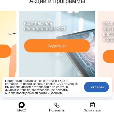
Акции и программы
Комплексное
Комп
обследование ЖКТ
прог
диаг
«Здо
Подробнее
Продолжая пользоваться сайтом, вы даете
согласие на использование cookie. С их помощью
Согласен
мы обеспечиваем авторизацию на сайте, в
личном кабинете, таргетирование рекламы,
анализ посещаемости сайта и звонков.
МАКС
Позвонить
Записаться