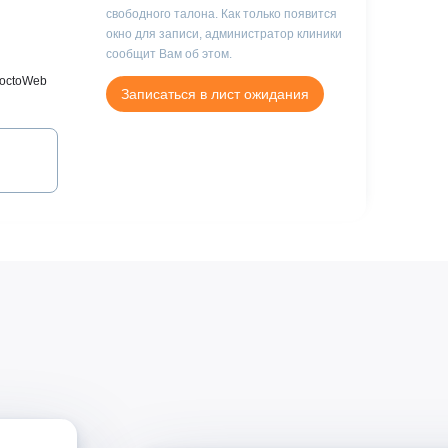
Клиника Check-up
свободного талона. Как только появится
окно для записи, администратор клиники
Центр профессиональной
сообщит Вам об этом.
патологии
roctoWeb
Записаться в лист ожидания
Заболевания
Анальная трещина
Геморроидальное
кровотечение
Колоректальный рак
Полипы прямой кишки
Рак ободочной кишки
Рак прямой кишки