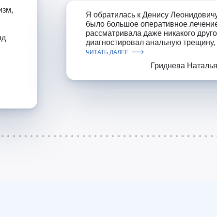
изм,
Я обратилась к Денису Леонидовичу 
было большое оперативное лечение,
рассматривала даже никакого другог
од
диагностировал анальную трещину, 
ЧИТАТЬ ДАЛЕЕ
Гриднева Наталь