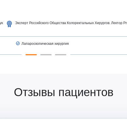
врология
Ц
Центр восстановления и
превентивной медицины
оларингология (ЛОР)
Центр снижения веса
ьмология
ук
Эксперт Российского Общества Колоректальных Хирургов. Лектор P
Центр спасения конечностей
гии головы и шеи
Центр хирургии грыж
ческая хирургия
Ч
Челюстно-лицевая хирургия
Лапароскопическая хирургия
огия
Э
Эндокринная хирургия
атрия
Эндокринология
терапия
Эндокринология-диетология
онология
Эндоскопия
логия
Эстетическая гинекология
ология
Отзывы пациентов
ративная медицина
ксотерапия