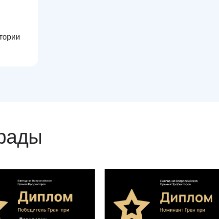
2010 - 2017
тории
ГКБ № 24 Колопроктолог-хирург
грады