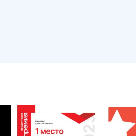
2017 - 2021
ООО Мед-Ютас Заведующий отделением
колопроктологии