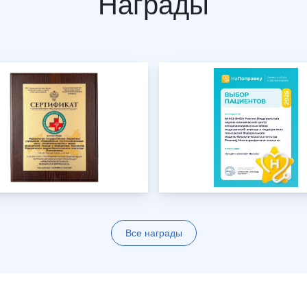
Награды
Все награды