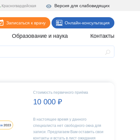
Версия для слабовидящих
Красногвардейская
Записаться к врачу
Онлайн-консультация
Образование и наука
Контакты
Анализы
Поликлиника
Диагностика
Стационар
Стоимость первичного приёма
Реабилитация
10 000 ₽
Стоматология
В настоящее время у данного
ие
Скорая помощь
специалиста нет свободного окна для
Онлайн-услуги
записи. Предлагаем Вам оставить свои
контакты и встать в лист ожидания