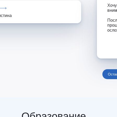
Хочу
вним
истина
Посл
прош
осло
Оста
Образование