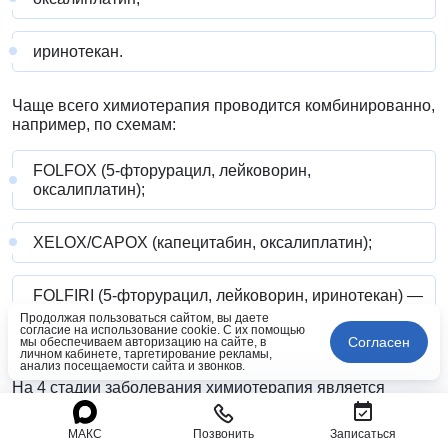
иринотекан.
Чаще всего химиотерапия проводится комбинированно,
например, по схемам:
FOLFOX (5-фторурацил, лейковорин,
оксалиплатин);
XELOX/CAPOX (капецитабин, оксалиплатин);
FOLFIRI (5-фторурацил, лейковорин, иринотекан) —
преимущественно при распространённых формах
Продолжая пользоваться сайтом, вы даете
согласие на использование cookie. С их помощью
опухоли.
Согласен
мы обеспечиваем авторизацию на сайте, в
личном кабинете, таргетирование рекламы,
анализ посещаемости сайта и звонков.
На 4 стадии заболевания химиотерапия является
основным лечебным методом, который направлен на
продление жизни пациента, улучшение её качества,
МАКС
Позвонить
Записаться
контроль симптомов заболевания.