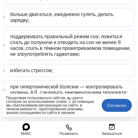
больше двигаться, ежедневно гулять, делать
зарядку;
поддерживать правильный режим сна: ложиться
спать до полуночи и отводить на сон не менее 8
часов, спать в тёмном проветриваемом помещении,
не злоупотреблять гаджетами;
избегать стрессов;
при гипертонической болезни — контролировать
уровень АД, следовать рекомендациям терапевта;
Продолжая пользоваться сайтом, вы даете
согласие на использование cookie. С их помощью
Согласен
мы обеспечиваем авторизацию на сайте, в
контролировать свой вес.
личном кабинете, таргетирование рекламы,
анализ посещаемости сайта и звонков.
Ежегодное профобследование поможет вовремя
обнаружить и скорректировать повышение уровня
МАКС
Позвонить
Записаться
липидов, холестерина, сахара в крови.