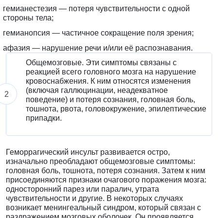
гемианестезия — потеря чувствительности с одной
стороны тела;
гемианопсия — частичное сокращение поля зрения;
афазия — нарушение речи и/или её распознавания.
Общемозговые. Эти симптомы связаны с
реакцией всего головного мозга на нарушение
кровоснабжения. К ним относятся изменения
(включая галлюцинации, неадекватное
поведение) и потеря сознания, головная боль,
тошнота, рвота, головокружение, эпилептические
припадки.
Геморрагический инсульт развивается остро,
изначально преобладают общемозговые симптомы:
головная боль, тошнота, потеря сознания. Затем к ним
присоединяются признаки очагового поражения мозга:
односторонний парез или паралич, утрата
чувствительности и другие. В некоторых случаях
возникает менингеальный синдром, который связан с
раздражением мозговых оболочек. Он проявляется