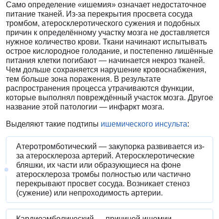
Само определение «ишемия» означает недостаточное
питание тканей. Из-за перекрытия просвета сосуда
тромбом, атеросклеротического сужения и подобных
причин к определённому участку мозга не доставляется
нужное количество крови. Ткани начинают испытывать
острое кислородное голодание, и постепенно лишённые
питания клетки погибают — начинается некроз тканей.
Чем дольше сохраняется нарушение кровоснабжения,
тем больше зона поражения. В результате
распространения процесса утрачиваются функции,
которые выполнял повреждённый участок мозга. Другое
название этой патологии — инфаркт мозга.
Выделяют такие подтипы
ишемического инсульта
:
Атеротромботический — закупорка развивается из-
за атеросклероза артерий. Атеросклеротические
бляшки, их части или образующиеся на фоне
атеросклероза тромбы полностью или частично
перекрывают просвет сосуда. Возникает стеноз
(сужение) или непроходимость артерии.
Кардиоэмболический — причиной ишемии