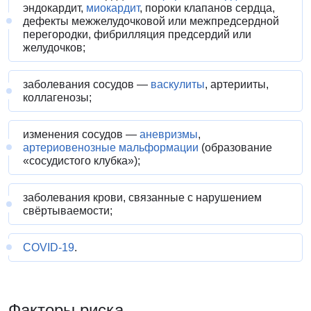
эндокардит,
миокардит
, пороки клапанов сердца,
дефекты межжелудочковой или межпредсердной
перегородки, фибрилляция предсердий или
желудочков;
заболевания сосудов —
васкулиты
, артерииты,
коллагенозы;
изменения сосудов —
аневризмы
,
артериовенозные мальформации
(образование
«сосудистого клубка»);
заболевания крови, связанные с нарушением
свёртываемости;
COVID-19
.
Факторы риска